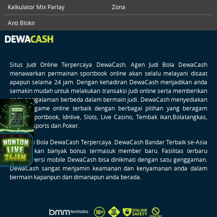
Kalkulator Mix Parlay
Zona
Arcade
Anti Blokir
Promosi
Situs Judi Online Terpercaya
DewaCash
. Agen Judi Bola DewaCash
Referral
menawarkan permainan sportbook online akan selalu melayani disaat
apapun selama 24 jam. Dengan kehadiran DewaCash menjadikan anda
VIP
semakin mudah untuk melakukan transaksi judi online serta memberikan
anda pengalaman berbeda dalam bermain judi. DewaCash menyediakan
Member
taruhan game online terbaik dengan berbagai pilihan yang beragam
Lainnya
seperti Sportbook, Idnlive, Slots, Live Casino, Tembak ikan,Bolatangkas,
Togel, E-sports dan Poker.
VERSI DESKTOP
Agen Judi Bola DewaCash Terpercaya. DewaCash Bandar Terbaik se-Asia
memberikan banyak bonus termasuk member baru. Fasilitas terbaru
©
aplikasi versi mobile DewaCash bisa dinikmati dengan satu genggaman.
DEWACASH
DewaCash sangat menjamin keamanan dan kenyamanan anda dalam
Situs
bermain kapanpun dan dimanapun anda berada.
Website
Bandar
Agen
Taruhan